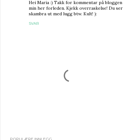
Hei Maria :) Takk for kommentar på bloggen
min her forleden. Kjekk overraskelse! Du ser
skambra ut med lugg btw. Kult! ):
SVAR
L
POPULÆRE INNLEGG