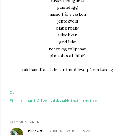
vaske i leiligheta
pannelugg
masse hår i vasken!
jentekveld
blåbærpai!?
ullsokkar
god lukt
roser og tulipanar
photobooth,hihi:)
takksam for at det er fint å leve på ein lørdag
Del
Etiketter:
hårstrå
livet
snikksnakk
that`s my face
KOMMENTARER
elisabet
20. februar 2010 kl. 18:22