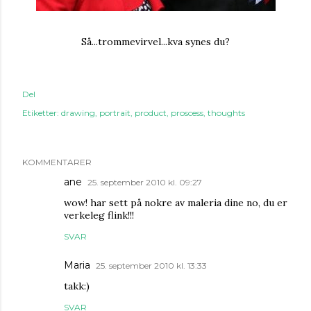
Så...trommevirvel...kva synes du?
Del
Etiketter:
drawing
portrait
product
proscess
thoughts
KOMMENTARER
ane
25. september 2010 kl. 09:27
wow! har sett på nokre av maleria dine no, du er
verkeleg flink!!!
SVAR
Maria
25. september 2010 kl. 13:33
takk:)
SVAR