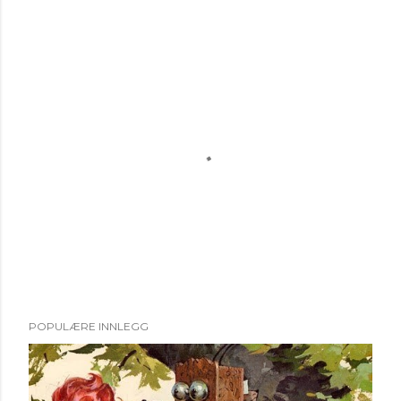
L
POPULÆRE INNLEGG
e
g
g