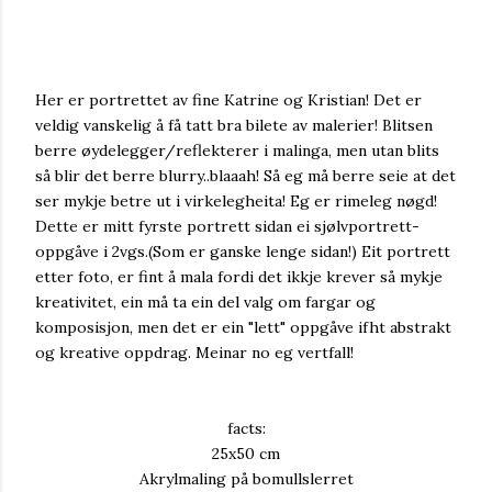
Her er portrettet av fine Katrine og Kristian! Det er
veldig vanskelig å få tatt bra bilete av malerier! Blitsen
berre øydelegger/reflekterer i malinga, men utan blits
så blir det berre blurry..blaaah! Så eg må berre seie at det
ser mykje betre ut i virkelegheita! Eg er rimeleg nøgd!
Dette er mitt fyrste portrett sidan ei sjølvportrett-
oppgåve i 2vgs.(Som er ganske lenge sidan!) Eit portrett
etter foto, er fint å mala fordi det ikkje krever så mykje
kreativitet, ein må ta ein del valg om fargar og
komposisjon, men det er ein "lett" oppgåve ifht abstrakt
og kreative oppdrag. Meinar no eg vertfall!
facts:
25x50 cm
Akrylmaling på bomullslerret