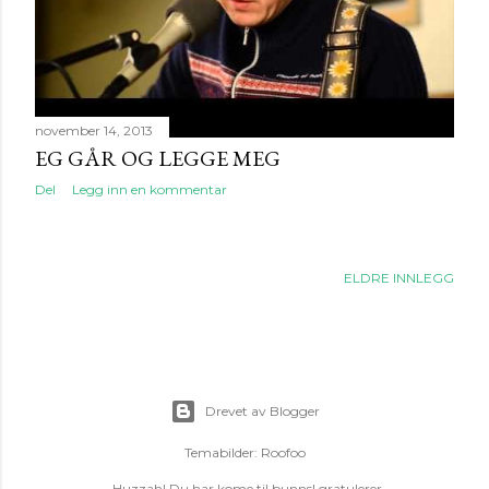
g
november 14, 2013
EG GÅR OG LEGGE MEG
Del
Legg inn en kommentar
ELDRE INNLEGG
Drevet av Blogger
Temabilder:
Roofoo
-Huzzah! Du har kome til bunns! gratulerer