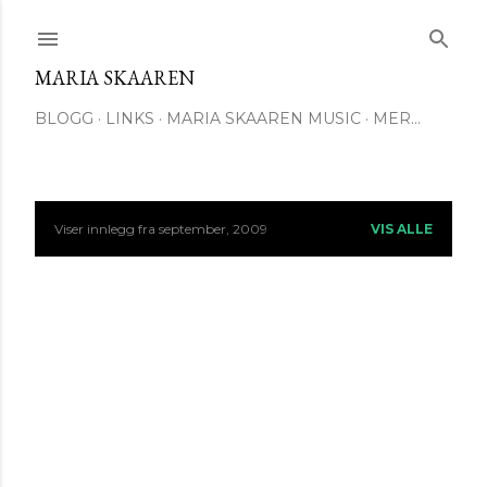
Gå til hovedinnhold
MARIA SKAAREN
BLOGG
LINKS
MARIA SKAAREN MUSIC
MER…
Viser innlegg fra september, 2009
VIS ALLE
I
n
n
l
e
g