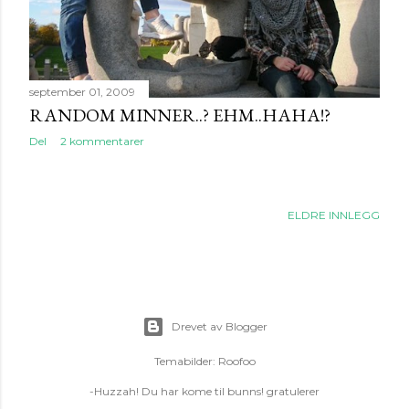
september 01, 2009
RANDOM MINNER..? EHM..HAHA!?
Del
2 kommentarer
ELDRE INNLEGG
Drevet av Blogger
Temabilder:
Roofoo
-Huzzah! Du har kome til bunns! gratulerer