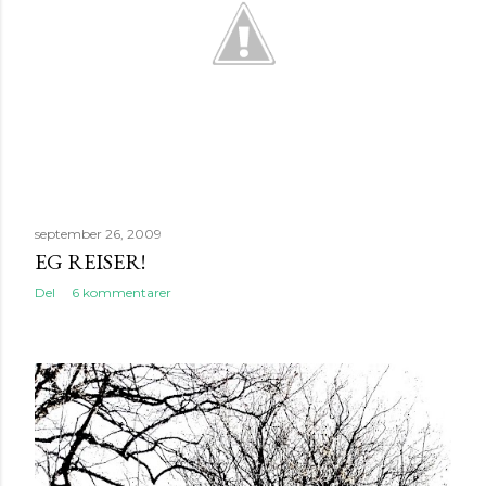
g
september 26, 2009
EG REISER!
Del
6 kommentarer