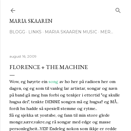
Gå til hovedinnhold
MARIA SKAAREN
BLOGG
LINKS
MARIA SKAAREN MUSIC
MER…
august 16, 2009
FLORENCE + THE MACHINE
Wow, eg høyrte ein
song
av ho her på radioen her om
dagen, og eg som til vanleg lar artistar, songar og navn
på band gå meg hus forbi og tenkjer i ettertid "eg skulle
hugsa dei", tenkte DENNE songen må eg hugsa!! eg MÅ..
fordi hu hadde så spesiell stemme og rytme..
Så eg sjekka ut youtube, og fann til min store glede
monge,sære,vakre,og rå songar med edge og masse
personlegheit...YES! Endeleg nokon som ikkje er redde