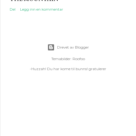
Del
Legg inn en kommentar
Drevet av Blogger
Temabilder:
Roofoo
-Huzzah! Du har kome til bunns! gratulerer