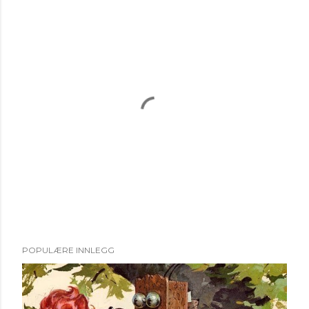
L
POPULÆRE INNLEGG
e
g
g