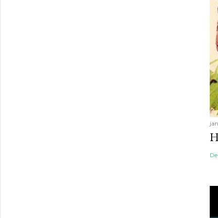
jan
H
De