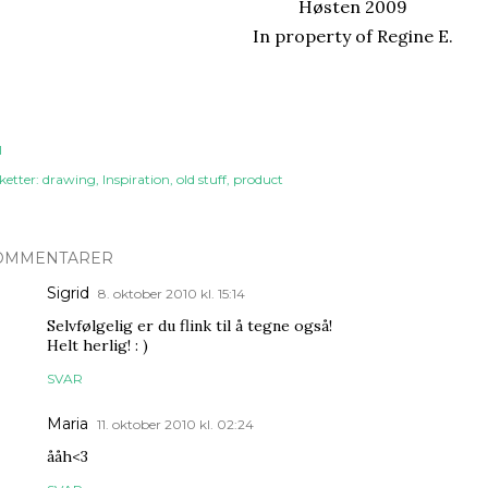
Høsten 2009
In property of Regine E.
l
ketter:
drawing
Inspiration
old stuff
product
OMMENTARER
Sigrid
8. oktober 2010 kl. 15:14
Selvfølgelig er du flink til å tegne også!
Helt herlig! : )
SVAR
Maria
11. oktober 2010 kl. 02:24
ååh<3