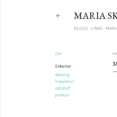
MARIA S
BLOGG
LINKS
MARI
Del
ok
M
Etiketter
drawing
Inspiration
old stuff
product