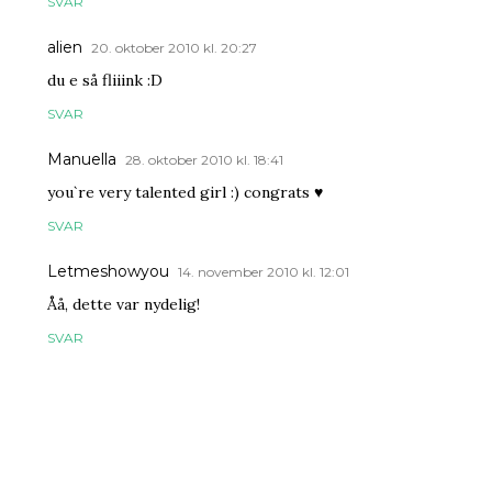
SVAR
alien
20. oktober 2010 kl. 20:27
du e så fliiink :D
SVAR
Manuella
28. oktober 2010 kl. 18:41
you`re very talented girl :) congrats ♥
SVAR
Letmeshowyou
14. november 2010 kl. 12:01
Åå, dette var nydelig!
SVAR