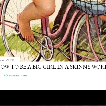
uar 29, 2011
OW TO BE A BIG GIRL IN A SKINNY WO
l
90 kommentarer