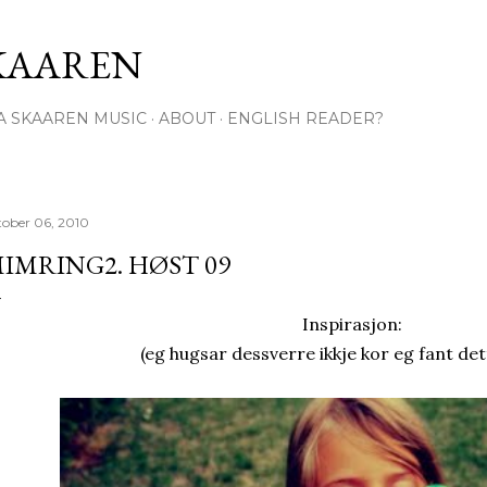
Gå til hovedinnhold
KAAREN
A SKAAREN MUSIC
ABOUT
ENGLISH READER?
tober 06, 2010
IMRING2. HØST 09
Inspirasjon:
(eg hugsar dessverre ikkje kor eg fant dett