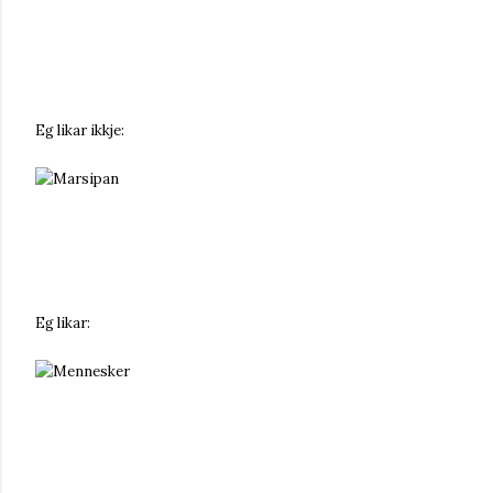
Eg likar ikkje:
arsipan
Eg likar:
ennesker