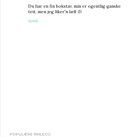
Du har en fin bokstav, min er egentlig ganske
teit, men jeg liker'n læll :D
SVAR
L
POPULÆRE INNLEGG
e