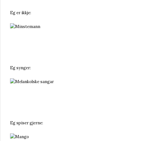
Eg er ikkje:
instemann
Eg synger:
elankolske sangar
Eg spiser gjerne:
ango