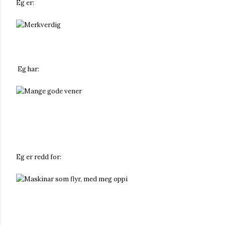
Eg er:
erkverdig
Eg har:
ange gode vener
Eg er redd for:
askinar som flyr, med meg oppi