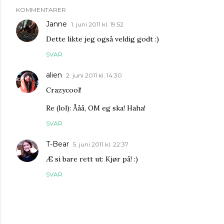
KOMMENTARER
Janne
1. juni 2011 kl. 19:52
Dette likte jeg også veldig godt :)
SVAR
alien
2. juni 2011 kl. 14:30
Crazycool!
Re (lol): Ååå, OM eg ska! Haha!
SVAR
T-Bear
5. juni 2011 kl. 22:37
Æ si bare rett ut: Kjør på! :)
SVAR