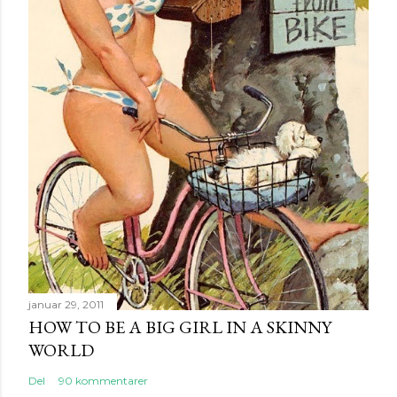
n
k
o
m
m
e
n
t
a
r
januar 29, 2011
HOW TO BE A BIG GIRL IN A SKINNY
WORLD
Del
90 kommentarer