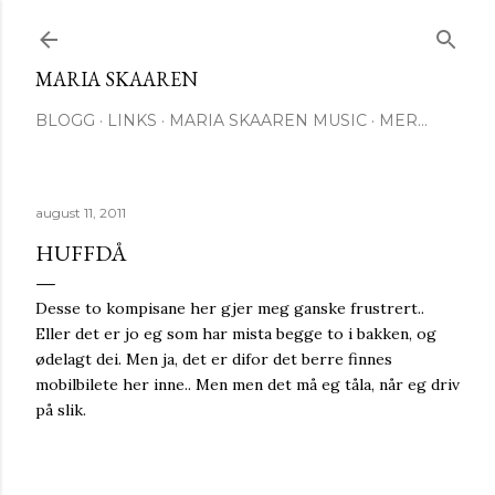
Gå til hovedinnhold
MARIA SKAAREN
BLOGG
LINKS
MARIA SKAAREN MUSIC
MER…
august 11, 2011
HUFFDÅ
Desse to kompisane her gjer meg ganske frustrert..
Eller det er jo eg som har mista begge to i bakken, og
ødelagt dei. Men ja, det er difor det berre finnes
mobilbilete her inne.. Men men det må eg tåla, når eg driv
på slik.