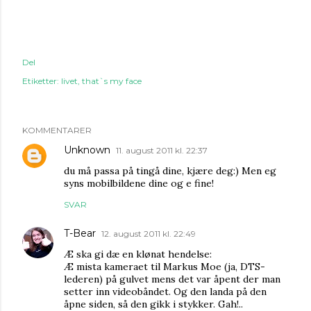
Del
Etiketter:
livet
that`s my face
KOMMENTARER
Unknown
11. august 2011 kl. 22:37
du må passa på tingå dine, kjære deg:) Men eg
syns mobilbildene dine og e fine!
SVAR
T-Bear
12. august 2011 kl. 22:49
Æ ska gi dæ en klønat hendelse:
Æ mista kameraet til Markus Moe (ja, DTS-
lederen) på gulvet mens det var åpent der man
setter inn videobåndet. Og den landa på den
åpne siden, så den gikk i stykker. Gah!..