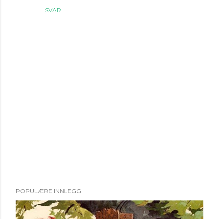
SVAR
L
POPULÆRE INNLEGG
e
g