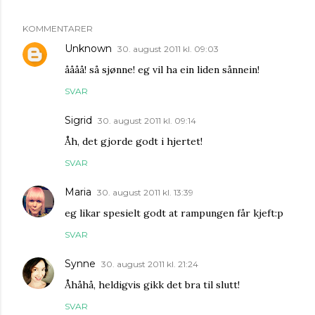
KOMMENTARER
Unknown
30. august 2011 kl. 09:03
åååå! så sjønne! eg vil ha ein liden sånnein!
SVAR
Sigrid
30. august 2011 kl. 09:14
Åh, det gjorde godt i hjertet!
SVAR
Maria
30. august 2011 kl. 13:39
eg likar spesielt godt at rampungen får kjeft:p
SVAR
Synne
30. august 2011 kl. 21:24
Åhåhå, heldigvis gikk det bra til slutt!
SVAR