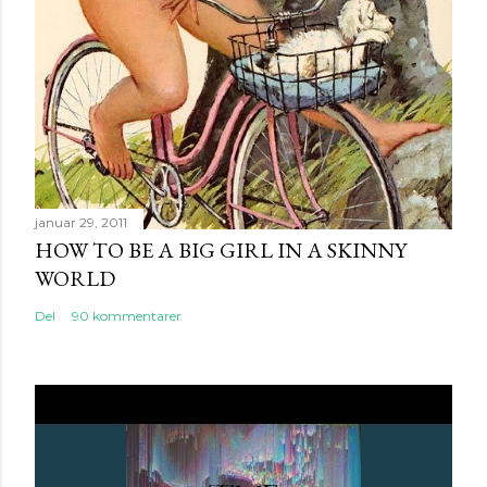
e
n
t
a
r
januar 29, 2011
HOW TO BE A BIG GIRL IN A SKINNY
WORLD
Del
90 kommentarer