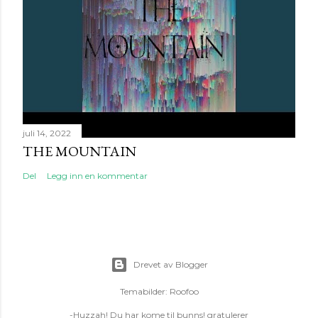
juli 14, 2022
THE MOUNTAIN
Del
Legg inn en kommentar
Drevet av Blogger
Temabilder:
Roofoo
-Huzzah! Du har kome til bunns! gratulerer