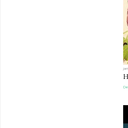
jan
H
De