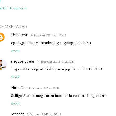
l
ketter:
kreativerier
OMMENTARER
Unknown
4. februar 2012 kl. 18:20
eg digge din nye header, og tegningane dine :)
SVAR
motionocean
4. februar 2012 kl. 20:28
Jeg er ikke så glad i kaffe, men jeg liker bildet ditt :D
SVAR
Nina C.
5. februar 2012 kl. 01:16
Stilig:) Skal ta meg turen innom !Ha en flott helg videre!
SVAR
Renate
5. februar 2012 kl. 02:19