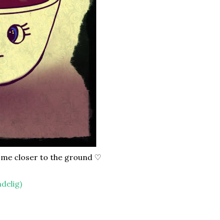
p me closer to the ground ♡
delig)