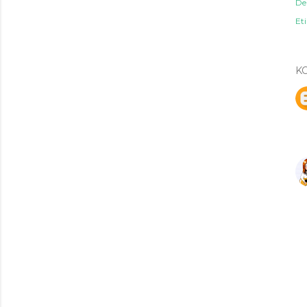
De
Eti
K