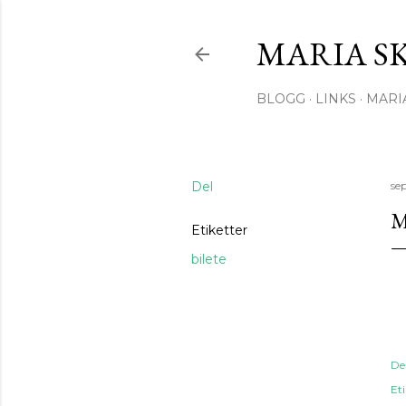
MARIA S
BLOGG
LINKS
MARI
Del
se
M
Etiketter
bilete
De
Eti