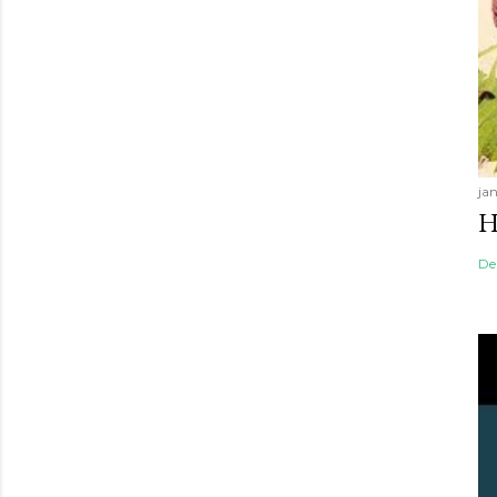
jan
H
De