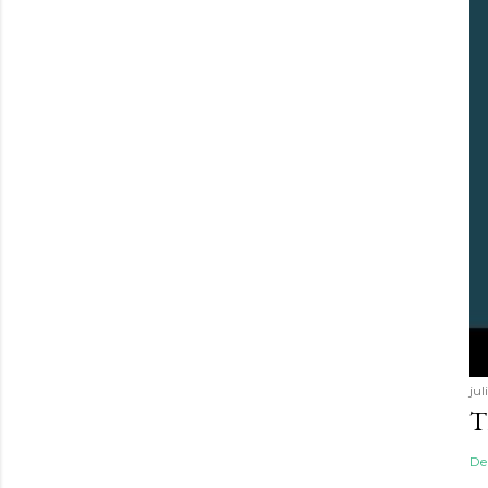
jul
T
De