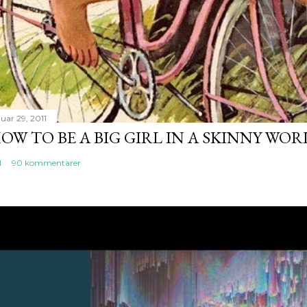
uar 29, 2011
OW TO BE A BIG GIRL IN A SKINNY WO
l
90 kommentarer