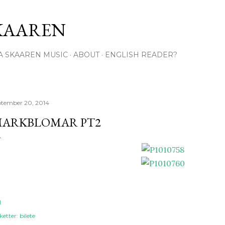
Gå til hovedinnhold
KAAREN
A SKAAREN MUSIC
ABOUT
ENGLISH READER?
ptember 20, 2014
ARKBLOMAR PT2
l
ketter:
bilete